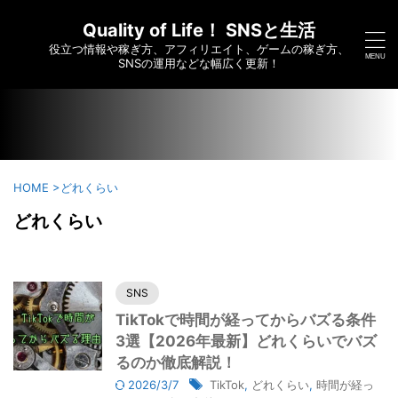
/home/c6295173/public_html/saikoumesshigame-sns-
yumei.com/wp-content/themes/affinger/functions.php on
Quality of Life！ SNSと生活
line
7910
役立つ情報や稼ぎ方、アフィリエイト、ゲームの稼ぎ方、
">
SNSの運用などな幅広く更新！
HOME
>
どれくらい
どれくらい
SNS
TikTokで時間が経ってからバズる条件
3選【2026年最新】どれくらいでバズ
るのか徹底解説！
2026/3/7
TikTok
,
どれくらい
,
時間が経っ