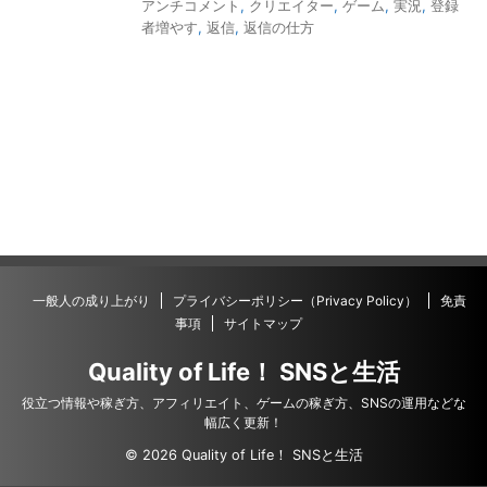
アンチコメント
,
クリエイター
,
ゲーム
,
実況
,
登録
者増やす
,
返信
,
返信の仕方
一般人の成り上がり
プライバシーポリシー（Privacy Policy）
免責
事項
サイトマップ
Quality of Life！ SNSと生活
役立つ情報や稼ぎ方、アフィリエイト、ゲームの稼ぎ方、SNSの運用などな
幅広く更新！
© 2026 Quality of Life！ SNSと生活