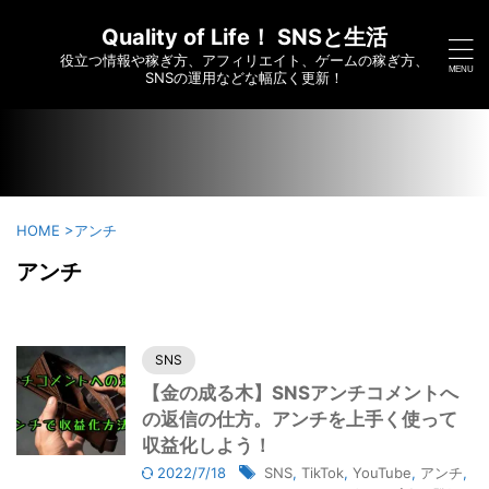
/home/c6295173/public_html/saikoumesshigame-sns-
yumei.com/wp-content/themes/affinger/functions.php on
Quality of Life！ SNSと生活
line
7910
役立つ情報や稼ぎ方、アフィリエイト、ゲームの稼ぎ方、
">
SNSの運用などな幅広く更新！
HOME
>
アンチ
アンチ
SNS
【金の成る木】SNSアンチコメントへ
の返信の仕方。アンチを上手く使って
収益化しよう！
2022/7/18
SNS
,
TikTok
,
YouTube
,
アンチ
,