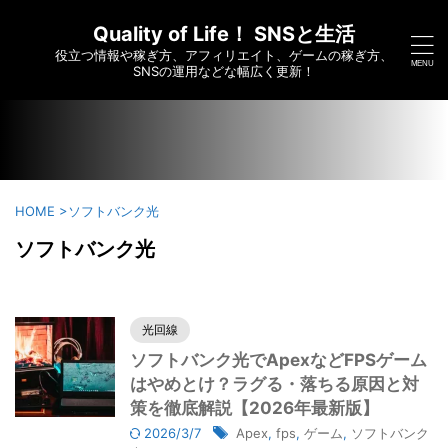
/home/c6295173/public_html/saikoumesshigame-sns-
yumei.com/wp-content/themes/affinger/functions.php on
Quality of Life！ SNSと生活
line
7910
役立つ情報や稼ぎ方、アフィリエイト、ゲームの稼ぎ方、
">
SNSの運用などな幅広く更新！
HOME
>
ソフトバンク光
ソフトバンク光
光回線
ソフトバンク光でApexなどFPSゲーム
はやめとけ？ラグる・落ちる原因と対
策を徹底解説【2026年最新版】
2026/3/7
Apex
,
fps
,
ゲーム
,
ソフトバンク