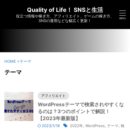
/home/c6295173/public_html/saikoumesshigame-sns-
yumei.com/wp-content/themes/affinger/functions.php on
Quality of Life！ SNSと生活
line
7910
役立つ情報や稼ぎ方、アフィリエイト、ゲームの稼ぎ方、
">
SNSの運用などな幅広く更新！
HOME
>
テーマ
テーマ
アフィリエイト
WordPressテーマで検索されやすくな
るのは？3つのポイントで解説！
【2023年最新版】
2023/1/18
2022年
,
WordPress
,
テーマ
,
検