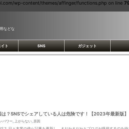
com/wp-content/themes/affinger/functions.php on line
7
運用などな
エイト
SNS
ガジェット
は？SNSでシェアしている人は危険です！【2023年最新版】
ンパワー
,
上がらない
,
原因
NS？ 日々本業の傍ら記事を更新し、まだかまだかとブログが爆発するのを待