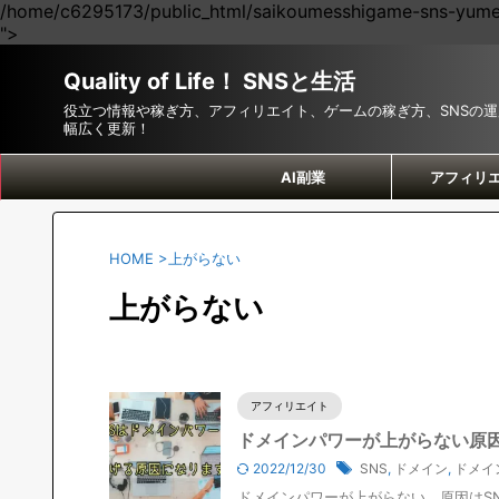
/home/c6295173/public_html/saikoumesshigame-sns-yumei.
">
Quality of Life！ SNSと生活
役立つ情報や稼ぎ方、アフィリエイト、ゲームの稼ぎ方、SNSの
幅広く更新！
AI副業
アフィリ
HOME
>
上がらない
上がらない
アフィリエイト
ドメインパワーが上がらない原因
2022/12/30
SNS
,
ドメイン
,
ドメイ
ドメインパワーが上がらない。原因はS