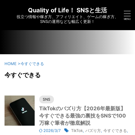
/home/c6295173/public_html/saikoumesshigame-sns-
yumei.com/wp-content/themes/affinger/functions.php on
Quality of Life！ SNSと生活
line
7910
役立つ情報や稼ぎ方、アフィリエイト、ゲームの稼ぎ方、
">
SNSの運用などな幅広く更新！
HOME
>
今すぐできる
今すぐできる
SNS
TikTokのバズり方【2026年最新版】
今すぐできる最強の裏技をSNSで100
万稼ぐ筆者が徹底解説
2026/3/7
TikTok
,
バズり方
,
今すぐできる
,