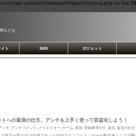
com/wp-content/themes/affinger/functions.php on line
7
運用などな
エイト
SNS
ガジェット
ントへの返信の仕方。アンチを上手く使って収益化しよう！
アンチ
,
アンチコメント
,
クリエイター
,
ゲーム
,
実況
,
登録者増やす
,
返信
,
返信の仕方
日々の努力が実を結び目標であったSNSでインフルエンサーや配信者として活動