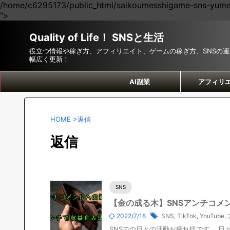
/home/c6295173/public_html/saikoumesshigame-sns-yumei.
">
Quality of Life！ SNSと生活
役立つ情報や稼ぎ方、アフィリエイト、ゲームの稼ぎ方、SNSの
幅広く更新！
AI副業
アフィリ
HOME
>
返信
返信
SNS
【金の成る木】SNSアンチコメ
2022/7/18
SNS
,
TikTok
,
YouTube
,
SNSでの日々の活動お疲れ様です。 