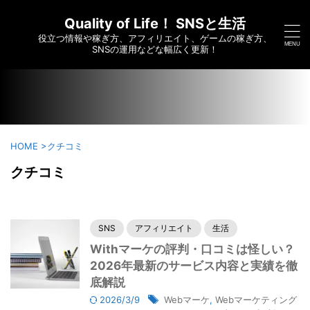
/home/c6295173/public_html/saikoumesshigame-sns-
yumei.com/wp-content/themes/affinger/functions.php on
Quality of Life！ SNSと生活
line
7910
役立つ情報や稼ぎ方、アフィリエイト、ゲームの稼ぎ方、
">
SNSの運用などな幅広く更新！
HOME
>
クチコミ
クチコミ
SNS
アフィリエイト
生活
Withマーケの評判・口コミは怪しい？
2026年最新のサービス内容と実績を徹
底解説
2026/3/9
Webマーケ
,
Webマーケティング