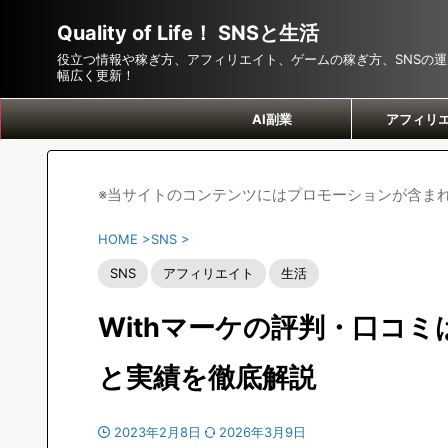
Quality of Life！ SNSと生活
役立つ情報や稼ぎ方、アフィリエイト、ゲームの稼ぎ方、SNSの
幅広く更新！
AI副業
アフィリ
※当サイトのコンテンツにはプロモーションが含ま
HOME
>
SNS
>
SNS
アフィリエイト
生活
Withマーケの評判・口コミ
と実績を徹底解説
2023年2月8日
2026年3月9日