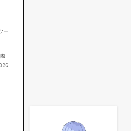
ツー
実際
26