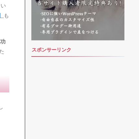
てい
】
も
成功
スポンサーリンク
た
し