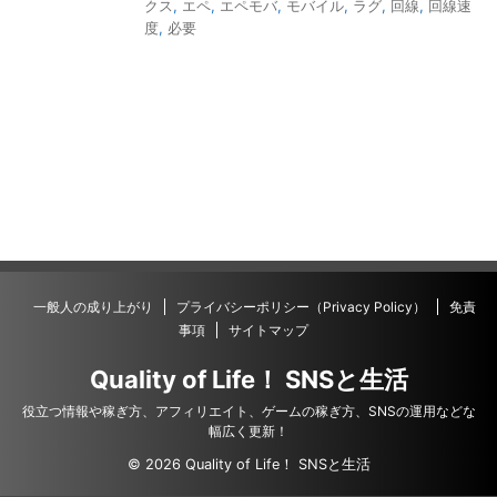
クス
,
エペ
,
エペモバ
,
モバイル
,
ラグ
,
回線
,
回線速
度
,
必要
一般人の成り上がり
プライバシーポリシー（Privacy Policy）
免責
事項
サイトマップ
Quality of Life！ SNSと生活
役立つ情報や稼ぎ方、アフィリエイト、ゲームの稼ぎ方、SNSの運用などな
幅広く更新！
© 2026 Quality of Life！ SNSと生活