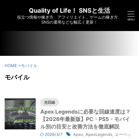
/home/c6295173/public_html/saikoumesshigame-sns-
yumei.com/wp-content/themes/affinger/functions.php on
Quality of Life！ SNSと生活
line
7910
役立つ情報や稼ぎ方、アフィリエイト、ゲームの稼ぎ方、
">
SNSの運用などな幅広く更新！
HOME
>
モバイル
モバイル
光回線
Apex Legendsに必要な回線速度は？
【2026年最新版】PC・PS5・モバイ
ル別の目安と改善方法を徹底解説
2026/3/7
Apex
,
ApexLegends
,
エーペッ