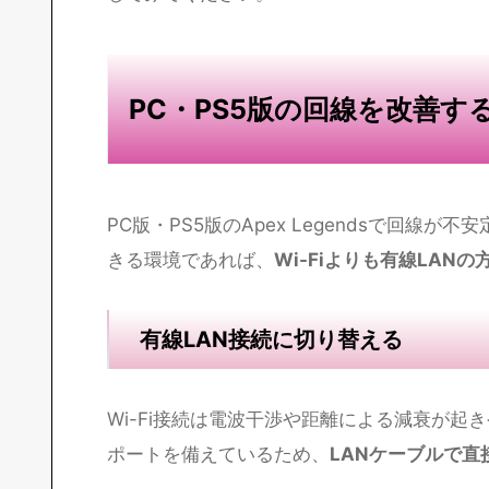
回線速度と同様に、
Ping値（レイテンシ）
も
ータの往復時間を表しており、単位はms（ミ
30ms以下
：非常に快適。プロ・上位ラ
30〜60ms
：快適。一般プレイヤーには
60〜100ms
：やや遅延を感じる場面が
100ms以上
：明確なラグ・遅延が発生し
2026年現在、Apex Legendsのゲーム
してみてください。
PC・PS5版の回線を改善す