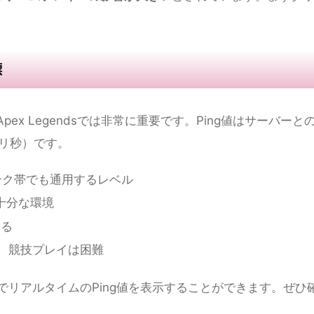
）
と
アップロード（上り）
の2種類が表示されます。Apex
役割が異なります。
報・エフェクトなど、サーバーから受け取るデータの速さ。
延する原因になる
移動・アビリティ使用など）をサーバーに送るデータの速さ
どの問題が起きやすくなる
がゲームプレイへの影響が大きい
とされています。まずダ
標