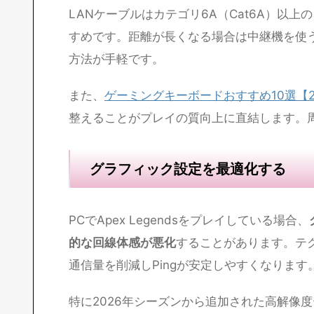
PC版・PS5版のApex Legendsで回
きる環境であれば、
Wi-Fiよりも有線LAN
有線LAN接続に切り替える
Wi-Fi接続は電波干渉や距離による減衰が起
ポートを備えているため、
LANケーブルで直
LANケーブルはカテゴリ6A（Cat6A）以上
すめです。距離が長くなる場合は中継機を使
方法が手軽です。
また、
ゲーミングキーボードおすすめ10選【2