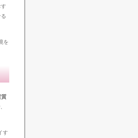
続で
N
おす
せる
境を