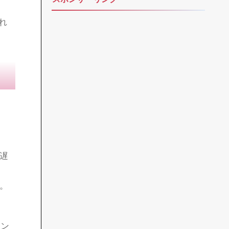
定の
まし
目次（クリックしてジャンプ）
当サイト採用WordPressテーマ
間の
れ