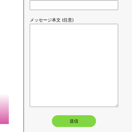
Lさん
SNS総登録者5万人超え。SNS運用やブログ
運用からゲーマーに特化した光回線情報やガ
ジェットを紹介。経験を元に共有していきま
す。FIRE目指して活動中。
お問い合わせはこちら
氏名