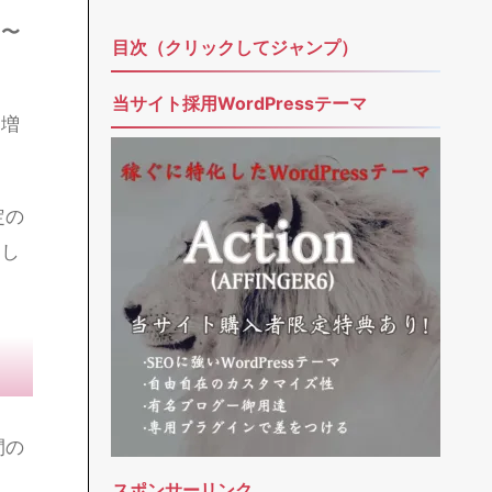
メールアドレス
題名
メッセージ本文 (任意)
s〜
々増