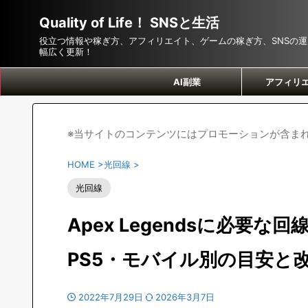
Quality of Life！ SNSと生活
役立つ情報や稼ぎ方、アフィリエイト、ゲームの稼ぎ方、SNSの
幅広く更新！
AI副業
アフィリ
※当サイトのコンテンツにはプロモーションが含ま
HOME
>
光回線
>
光回線
Apex Legendsに必要な
PS5・モバイル別の目安と
2022年7月29日
2026年3月7日