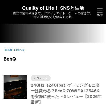
/home/c6295173/public_html/saikoumesshigame-sns-
yumei.com/wp-content/themes/affinger/functions.php on
Quality of Life！ SNSと生活
line
7910
役立つ情報や稼ぎ方、アフィリエイト、ゲームの稼ぎ方、
">
SNSの運用などな幅広く更新！
HOME
>
BenQ
BenQ
ガジェット
240Hz（240fps）ゲーミングモニタ
ーは変わる？BenQ ZOWIE XL2546K
を実際に使った正直レビュー【2026年
最新】