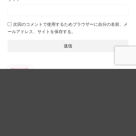
次回のコメントで使用するためブラウザーに自分の名前、メ
ールアドレス、サイトを保存する。
関連記事
光回線
【CoD:Warzone2】ラグい・敵が瞬
間移動カクカクして重い時の原因と
簡単な対策方法を解説します【2023
年最新版】