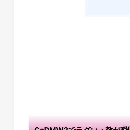
CoDMW2でラグい・敵が