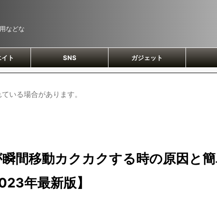
運用などな
エイト
SNS
ガジェット
れている場合があります。
敵が瞬間移動カクカクする時の原因と簡
023年最新版】