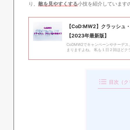
り、
敵を見やすくする
小技を紹介しています
【CoD:MW2】クラッシ
【2023年最新版】
CoDMW2でキャンペーンやチーデ
まりますよね。 私も１日２回ほどクラ
目次（ク