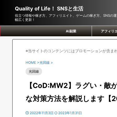
Quality of Life！ SNSと生活
役立つ情報や稼ぎ方、アフィリエイト、ゲームの稼ぎ方、SNSの
幅広く更新！
AI副業
アフィリ
※当サイトのコンテンツにはプロモーションが含ま
HOME
>
光回線
>
光回線
【CoD:MW2】ラグい・
な対策方法を解説します【2
2022年11月3日
2023年1月31日