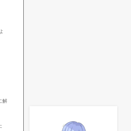
よ
に解
た