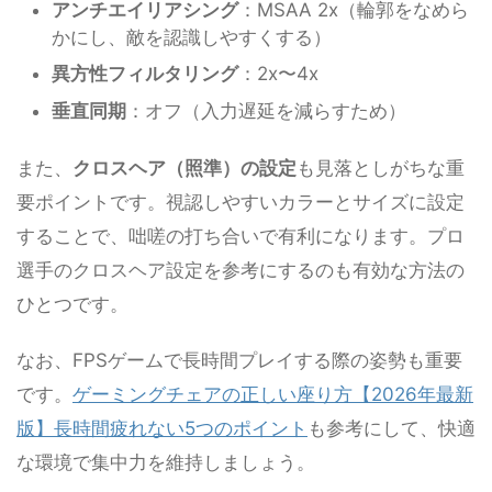
アンチエイリアシング
：MSAA 2x（輪郭をなめら
かにし、敵を認識しやすくする）
異方性フィルタリング
：2x〜4x
垂直同期
：オフ（入力遅延を減らすため）
また、
クロスヘア（照準）の設定
も見落としがちな重
要ポイントです。視認しやすいカラーとサイズに設定
することで、咄嗟の打ち合いで有利になります。プロ
選手のクロスヘア設定を参考にするのも有効な方法の
ひとつです。
なお、FPSゲームで長時間プレイする際の姿勢も重要
です。
ゲーミングチェアの正しい座り方【2026年最新
版】長時間疲れない5つのポイント
も参考にして、快適
な環境で集中力を維持しましょう。