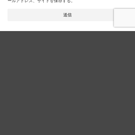
ールアドレス、サイトを保存する。
関連記事
ガジェット
モニターアームはいらない？【2026
年最新版】メリット・デメリットを
実体験から徹底解説
ガジェット
ミックスアンプおすすめ2026年最新
ランキング！FPS向けゲーミングア
ンプの選び方と設定を徹底解説