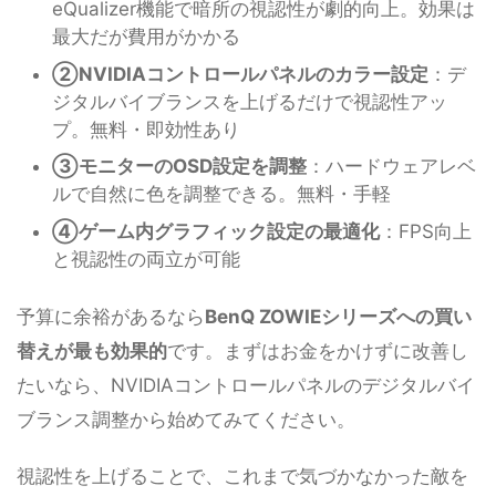
eQualizer機能で暗所の視認性が劇的向上。効果は
最大だが費用がかかる
②NVIDIAコントロールパネルのカラー設定
：デ
ジタルバイブランスを上げるだけで視認性アッ
プ。無料・即効性あり
③モニターのOSD設定を調整
：ハードウェアレベ
ルで自然に色を調整できる。無料・手軽
④ゲーム内グラフィック設定の最適化
：FPS向上
と視認性の両立が可能
予算に余裕があるなら
BenQ ZOWIEシリーズへの買い
替えが最も効果的
です。まずはお金をかけずに改善し
たいなら、NVIDIAコントロールパネルのデジタルバイ
ブランス調整から始めてみてください。
視認性を上げることで、これまで気づかなかった敵を