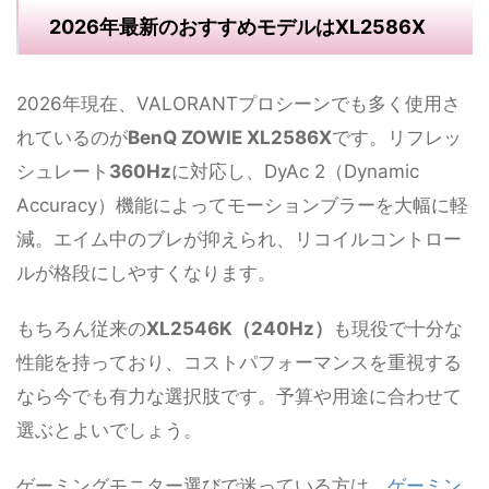
2026年最新のおすすめモデルはXL2586X
2026年現在、VALORANTプロシーンでも多く使用さ
れているのが
BenQ ZOWIE XL2586X
です。リフレッ
シュレート
360Hz
に対応し、DyAc 2（Dynamic
Accuracy）機能によってモーションブラーを大幅に軽
減。エイム中のブレが抑えられ、リコイルコントロー
ルが格段にしやすくなります。
もちろん従来の
XL2546K（240Hz）
も現役で十分な
性能を持っており、コストパフォーマンスを重視する
なら今でも有力な選択肢です。予算や用途に合わせて
選ぶとよいでしょう。
ゲーミングモニター選びで迷っている方は、
ゲーミン