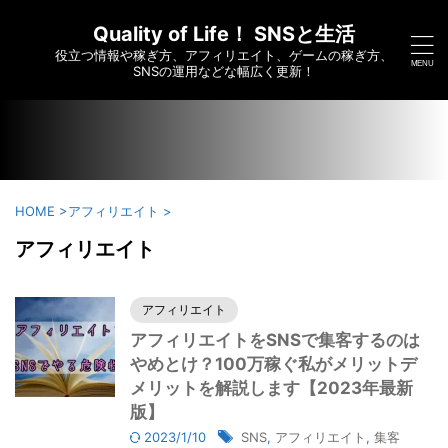
/home/c6295173/public_html/saikoumesshigame-sns-
yumei.com/wp-content/themes/affinger/functions.php on
Quality of Life！ SNSと生活
line
7910
役立つ情報や稼ぎ方、アフィリエイト、ゲームの稼ぎ方、
">
SNSの運用などな幅広く更新！
HOME
>
アフィリエイト
>
アフィリエイト
アフィリエイト
アフィリエイトをSNSで集客するのは
やめとけ？100万稼ぐ私がメリットデ
メリットを解説します【2023年最新
版】
2023/1/10
SNS
,
アフィリエイト
,
集客