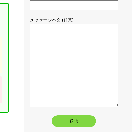
Lさん
SNS総登録者5万人超え。SNS運用やブログ
運用からゲーマーに特化した光回線情報やガ
ジェットを紹介。経験を元に共有していきま
す。FIRE目指して活動中。
お問い合わせはこちら
氏名