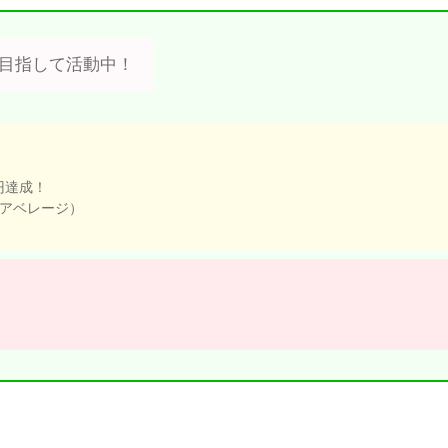
E目指して活動中！
円達成！
（アベレージ）