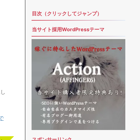
メールアドレス
題名
メッセージ本文 (任意)
説し
で