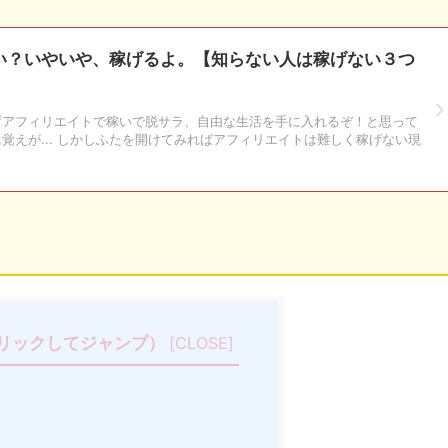
い？いやいや、稼げるよ。【知らない人は稼げない３つ
ずアフィリエイトで稼いで脱サラ、自由な生活を手に入れるぞ！と思って
覚えが... しかしふたを開けてみればアフィリエイトは難しく稼げない現
リックしてジャンプ）
[
CLOSE
]