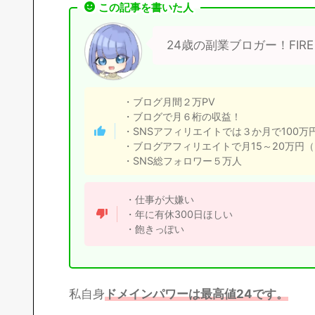
この記事を書いた人
24歳の副業ブロガー！FIR
・ブログ月間２万PV
・ブログで月６桁の収益！
・SNSアフィリエイトでは３か月で100万
・ブログアフィリエイトで月15～20万円
・SNS総フォロワー５万人
・仕事が大嫌い
・年に有休300日ほしい
・飽きっぽい
私自身
ドメインパワーは最高値24です。