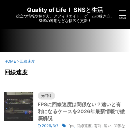
/home/c6295173/public_html/saikoumesshigame-sns-
yumei.com/wp-content/themes/affinger/functions.php on
Quality of Life！ SNSと生活
line
7910
役立つ情報や稼ぎ方、アフィリエイト、ゲームの稼ぎ方、
">
SNSの運用などな幅広く更新！
HOME
>
回線速度
回線速度
光回線
FPSに回線速度は関係ない？速いと有
利になるケースを2026年最新情報で徹
底解説
2026/3/7
fps
,
回線速度
,
有利
,
速い
,
関係な