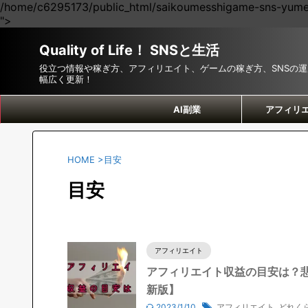
/home/c6295173/public_html/saikoumesshigame-sns-yumei.
">
Quality of Life！ SNSと生活
役立つ情報や稼ぎ方、アフィリエイト、ゲームの稼ぎ方、SNSの
幅広く更新！
AI副業
アフィリ
HOME
>
目安
目安
アフィリエイト
アフィリエイト収益の目安は？悲
新版】
2023/1/10
アフィリエイト
,
どれく