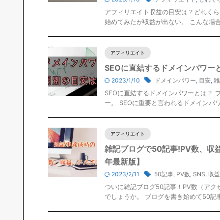
アフィリエイト収益の目安は？どれくら
始めてみたが収益が出ない。 こんな場合
アフィリエイト
SEOに直結するドメインパワー
2023/1/10
ドメインパワー
,
目安
,
雑
SEOに直結するドメインパワーとは？
ー。 SEOに重要と言われるドメインパワ
アフィリエイト
雑記ブログで50記事!PV数、
年最新版】
2023/2/11
50記事
,
PV数
,
SNS
,
収益
ついに雑記ブログ50記事！PV数（ア
でしょうか。 ブログを書き始めて50記事