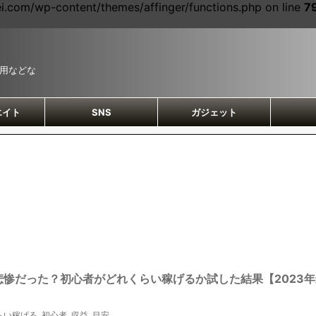
com/wp-content/themes/affinger/functions.php on line
7
運用などな
エイト
SNS
ガジェット
惨だった？初心者がどれくらい稼げるか試した結果【2023年
らい稼げる
,
初心者
,
収益
,
目安