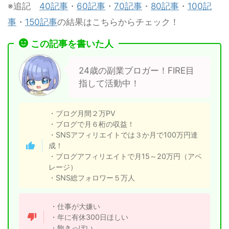
※追記
40記事
・
60記事
・
70記事
・
80記事
・
100記
事
・
150記事
の結果はこちらからチェック！
この記事を書いた人
24歳の副業ブロガー！FIRE目
指して活動中！
・ブログ月間２万PV
・ブログで月６桁の収益！
・SNSアフィリエイトでは３か月で100万円達
成！
・ブログアフィリエイトで月15～20万円（アベ
レージ）
・SNS総フォロワー５万人
・仕事が大嫌い
・年に有休300日ほしい
・飽きっぽい