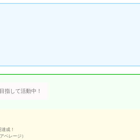
E目指して活動中！
円達成！
（アベレージ）