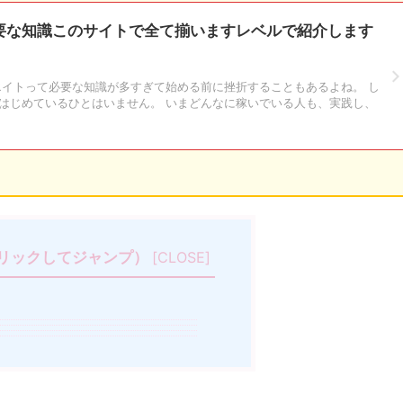
要な知識このサイトで全て揃いますレベルで紹介します
エイトって必要な知識が多すぎて始める前に挫折することもあるよね。 し
はじめているひとはいません。 いまどんなに稼いでいる人も、実践し、
リックしてジャンプ）
[
CLOSE
]