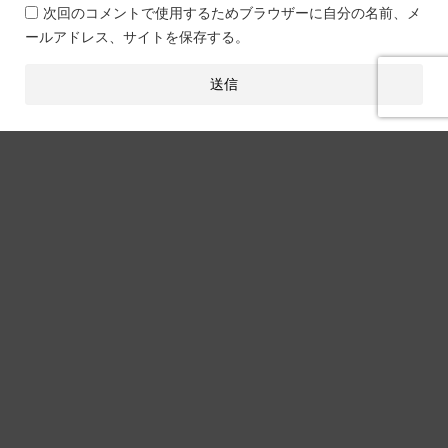
次回のコメントで使用するためブラウザーに自分の名前、メ
ールアドレス、サイトを保存する。
関連記事
アフィリエイト
WordPressでブログをつくるメリッ
トは圧倒的に〇〇です【2023年最新
版】
アフィリエイト
インスタグラムでのアフィリエイト