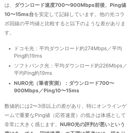
は、
ダウンロード速度700〜900Mbps前後、Ping値
10〜15ms台
を安定して記録しています。他の光コラ
ボ回線の平均値と比較すると以下のような差がありま
す。
ドコモ光：平均ダウンロード約274Mbps／平均
Ping約19ms
ソフトバンク光：平均ダウンロード約226Mbps／
平均Ping約19ms
NURO光（筆者実測）：ダウンロード700〜
900Mbps／Ping10〜15ms
数値的には2〜3倍以上の差があり、特にオンラインゲ
ームで重要なPing値（応答速度）の低さは体感として
非常に大きく感じます。
NURO光の評判が悪いという