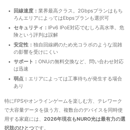
回線速度：
業界最高クラス。2Gbpsプランはもち
ろんエリアによってはEbpsプランも選択可
セキュリティ：
IPv6 IPoE対応でむしろ高水準。危
険という評判は誤解
安定性：
独自回線網のため光コラボのような混雑
の影響を受けにくい
サポート：
ONUの無料交換など、問い合わせ対応
は迅速
弱点：
エリアによっては工事待ちが発生する場合
あり
特にFPSやオンラインゲームを楽しむ方、テレワーク
で大容量データを扱う方、複数台のデバイスを同時使
用する家庭には、
2026年現在もNURO光は最有力の選
択肢のひとつ
です。