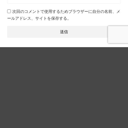
次回のコメントで使用するためブラウザーに自分の名前、メ
ールアドレス、サイトを保存する。
関連記事
光回線
NURO光マンションはやめとけ？工
事できない？マンションタイプが損
な理由【2026年最新版】
光回線