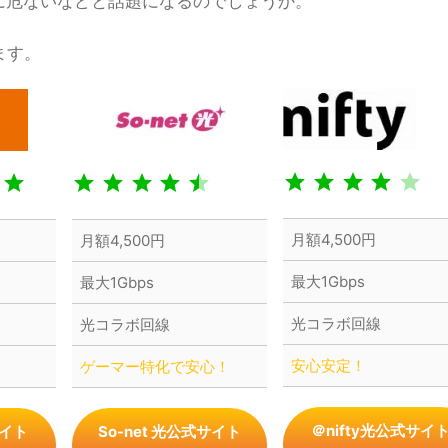
に危ないなどと話題になるのでしょうか。
ます。
評価 :4/5。
評価 :5/5。
評価 :4.5/5。
⭐
⭐
⭐
⭐
月額4,500円
月額4,500円
⭐
⭐
⭐
⭐
最大1Gbps
最大1Gbps
⭐
光コラボ回線
光コラボ回線
安心安定！
ゲーマー特化で安心！
＠nifty光公式サイ
イト
So-net 光公式サイト