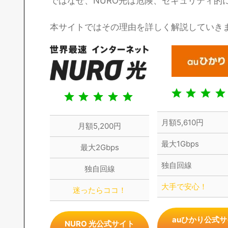
ではなぜ、NURO光は危険、セキュリティ的
本サイトではその理由を詳しく解説していき
評価 :5/5。
⭐
⭐
⭐
⭐
月額5,610円
月額5,200円
⭐
⭐
⭐
最大1Gbps
⭐
最大2Gbps
⭐
⭐
独自回線
独自回線
大手で安心！
迷ったらココ！
auひかり公式サ
NURO 光公式サイト