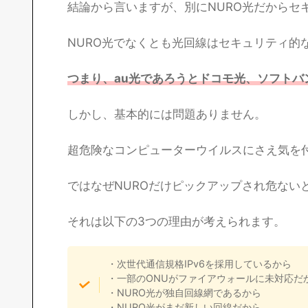
結論から言いますが、別にNURO光だからセ
NURO光でなくとも光回線はセキュリティ的
つまり、au光であろうとドコモ光、ソフト
しかし、基本的には問題ありません。
超危険なコンピューターウイルスにさえ気を
ではなぜNUROだけピックアップされ危ない
それは以下の3つの理由が考えられます。
・次世代通信規格IPv6を採用しているから
・一部のONUがファイアウォールに未対応だ
・NURO光が独自回線網であるから
・NURO光がまだ新しい回線だから