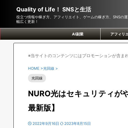
Quality of Life！ SNSと生活
役立つ情報や稼ぎ方、アフィリエイト、ゲームの稼ぎ方、SNSの
幅広く更新！
AI副業
アフィリ
※当サイトのコンテンツにはプロモーションが含ま
HOME
>
光回線
>
光回線
NURO光はセキュリティが
最新版】
2022年9月16日
2023年8月15日