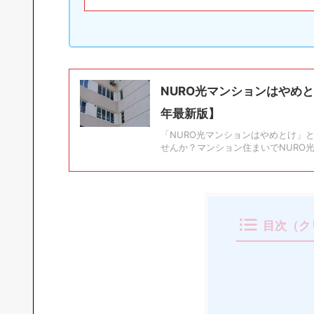
NURO光マンションはやめ
年最新版】
「NURO光マンションはやめとけ」
せんか？マンション住まいでNURO光
目次（ク