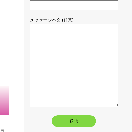
Lさん
SNS総登録者5万人超え。SNS運用やブログ
運用からゲーマーに特化した光回線情報やガ
ジェットを紹介。経験を元に共有していきま
す。FIRE目指して活動中。
お問い合わせはこちら
氏名