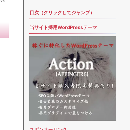
メールアドレス
題名
】
メッセージ本文 (任意)
が異