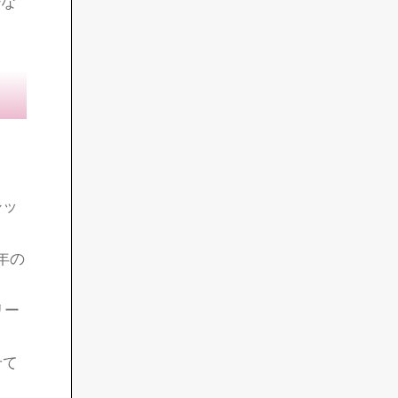
も重
て投
少な