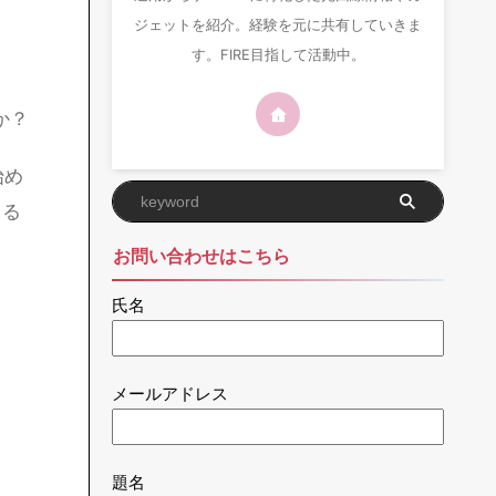
か？
始め
きる