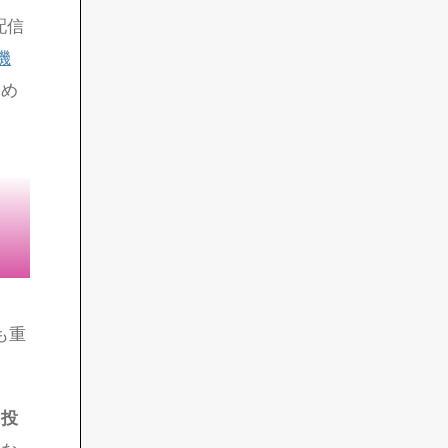
配信
機
ため