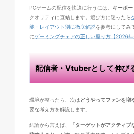
す。
ゲーミングPC（GPU: RTX 4060以上を
安定したネット回線（上り速度10Mbps
コンデンサーマイクまたはゲーミングヘ
セキュリティソフト
OBS Studio（無料・高機能）
動画編集ソフト
SNS・配信アカウント
PCゲームの配信を快適に行うには、
キーボー
クオリティに直結します。選び方に迷ったら
能・レイアウト別に徹底解説
を参考にしてみ
に
ゲーミングチェアの正しい座り方【2026