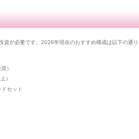
信する場合
ouTube・Twitchへ配信できる機能が充実しており、202
限必要なものは以下です。
Media / Elgato など）とPCを組み合わせることで、
投資が必要です。2026年現在のおすすめ構成は以下の通り