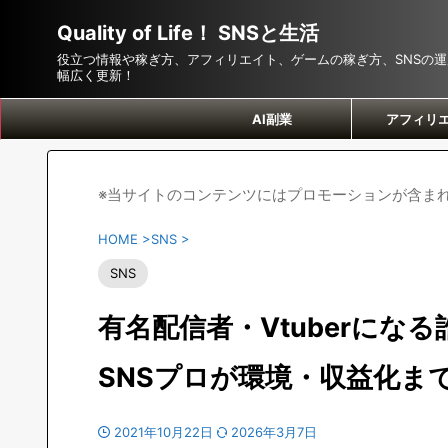
Quality of Life！ SNSと生活
役立つ情報や稼ぎ方、アフィリエイト、ゲームの稼ぎ方、SNSの
幅広く更新！
AI副業
アフィリ
※当サイトのコンテンツにはプロモーションが含ま
HOME
>
SNS
>
SNS
有名配信者・Vtuberにな
SNSプロが環境・収益化ま
2021年10月22日
2026年3月7日